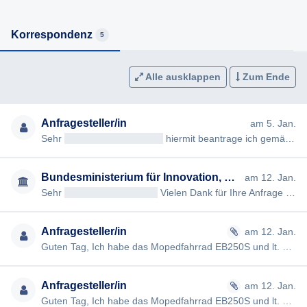
Korrespondenz
5
Alle ausklappen
Zum Ende
Anfragesteller/in
am 5. Jan.
Sehr
geehrteAntragsteller/in
hiermit beantrage ich gemäß § 7ff Informationsfreiheitsgesetz (IFG) die Erteilung fo…
Bundesministerium für Innovation, Mobilität und Infrastruktur
am 12. Jan.
Sehr
geehrtAntragsteller/in
Vielen Dank für Ihre Anfrage nach dem Informationsfreiheitsgesetz. Gemäß § 7 Abs 2 IF…
Anfragesteller/in
am 12. Jan.
Guten Tag, Ich habe das Mopedfahrrad EB250S und lt. Händler verfügt es nur über eine CE Kennzeichnung und ist ni…
Anfragesteller/in
am 12. Jan.
Guten Tag, Ich habe das Mopedfahrrad EB250S und lt. Händler verfügt es nur über eine CE Kennzeichnung und ist nic…