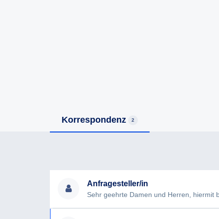
Korrespondenz
2
Anfragesteller/in