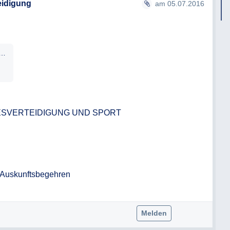
eidigung
am 05.07.2016
00-GStbAbt-2016_1_GERHARTL_.pdf
SVERTEIDIGUNG UND SPORT

Auskunftsbegehren 

Melden