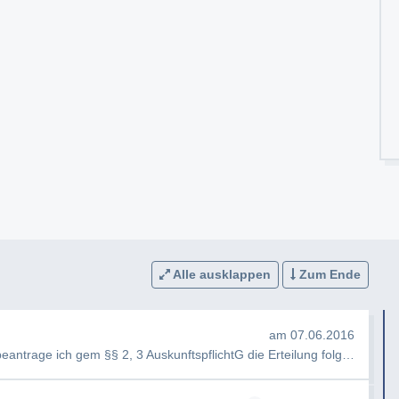
Alle ausklappen
Zum Ende
am 07.06.2016
Sehr geehrte Damen und Herren, hiermit beantrage ich gem §§ 2, 3 AuskunftspflichtG die Erteilung folgender Ausku…