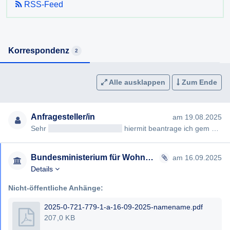
RSS-Feed
Korrespondenz
2
Alle ausklappen
Zum Ende
Anfragesteller/in
am 19.08.2025
Sehr
geehrteAntragsteller/in
hiermit beantrage ich gem §§ 2, 3 AuskunftspflichtG die Erteilung folgender Auskunft…
Bundesministerium für Wohnen, Kunst, Kultur, Medien und Sport
am 16.09.2025
Details
Nicht-öffentliche Anhänge:
2025-0-721-779-1-a-16-09-2025-namename.pdf
207,0 KB