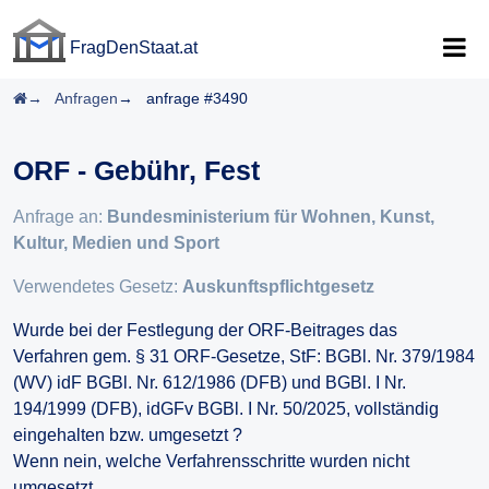
FragDenStaat.at
FragDenStaat.at
Startseite
Anfragen
anfrage #3490
ORF - Gebühr, Fest
Anfrage an:
Bundesministerium für Wohnen, Kunst,
Kultur, Medien und Sport
Verwendetes Gesetz:
Auskunftspflichtgesetz
Wurde bei der Festlegung der ORF-Beitrages das
Verfahren gem. § 31 ORF-Gesetze, StF: BGBl. Nr. 379/1984
(WV) idF BGBl. Nr. 612/1986 (DFB) und BGBl. I Nr.
194/1999 (DFB), idGFv BGBl. I Nr. 50/2025, vollständig
eingehalten bzw. umgesetzt ?
Wenn nein, welche Verfahrensschritte wurden nicht
umgesetzt.