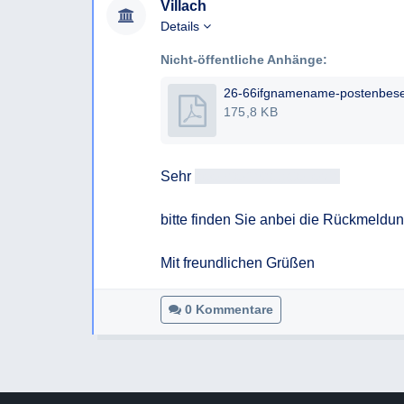
besetzt worden wie sie aktuell besetzt ist?
Villach
Ist die Inhaberin der Stelle der Personalentwick
Details
Nicht-öffentliche Anhänge:
175,8 KB
Sehr 
geehrteAntragsteller/in
bitte finden Sie anbei die Rückmeldun
Mit freundlichen Grüßen
0 Kommentare