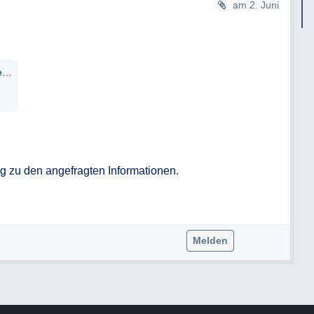
am 2. Juni
lung politisch tätig?
26-66ifgnamename-postenbesetzungenundpersonalentwicklungimmagistrat.pdf
g zu den angefragten Informationen.

Melden