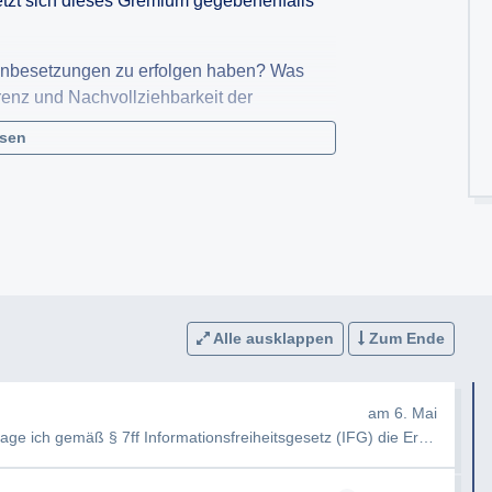
etzt sich dieses Gremium gegebenenfalls
ellenbesetzungen zu erfolgen haben? Was
renz und Nachvollziehbarkeit der
esen
ne Stellen öffentlich ausgeschrieben und
cher Kriterien?
fentlich ausgeschrieben oder intern
 zuletzt öffentlich ausgeschrieben?
g ggf nicht öffentlich ausgeschrieben?
Alle ausklappen
Zum Ende
Stellenbeschreibung für die Stelle der
am 6. Mai
e Stellenbeschreibung für die Stelle der
e ich gemäß § 7ff Informationsfreiheitsgesetz (IFG) die Erteilung fo…
d von parteipolitischen Erwägungen so