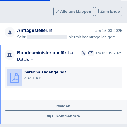
Alle ausklappen
Zum Ende
Anfragesteller/in
am 15.03.2025
Sehr
geehrteAntragsteller/in
hiermit beantrage ich gem §§ 2, 3 AuskunftspflichtG die Erteilung folgender Auskunft…
Bundesministerium für Landesverteidigung
am 09.05.2025
Details
personalabgange.pdf
432,1 KB
Melden
0 Kommentare