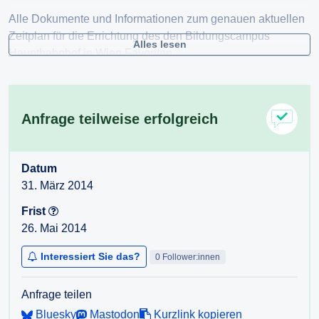
Alle Dokumente und Informationen zum genauen aktuellen
Zeitplan für die Errichtung des den Bildungscampus
Alles lesen
Hauptbahnhof in Wien Favoriten.
Alle Dokumente und Informationen (insbesondere
Angebotslegungen, Verträge und
Auftragsvergabedokumente) für Firmen die im Rahmen der
Anfrage teilweise erfolgreich
Errichtung des den Bildungscampus Hauptbahnhof in Wien
Favoriten.beauftragt werden.
Datum
31. März 2014
Frist
26. Mai 2014
Interessiert Sie das?
0 Follower:innen
Anfrage teilen
Bluesky
Mastodon
Kurzlink kopieren