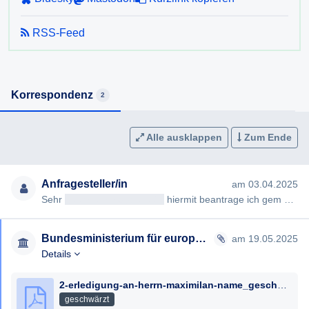
RSS-Feed
Korrespondenz
2
Alle ausklappen
Zum Ende
Anfragesteller/in
am 03.04.2025
Sehr
geehrteAntragsteller/in
hiermit beantrage ich gem §§ 2, 3 AuskunftspflichtG die Erteilung folgender Auskunft…
Bundesministerium für europäische und internationale Angelegenheiten
am 19.05.2025
Details
2-erledigung-an-herrn-maximilan-name_geschwaerzt.pdf
geschwärzt