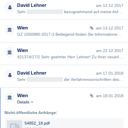
David Lehner
am 12.12.2017
Sehr
geehrt<< Anrede >>
bezugnehmend auf meine Anfrage vom 27. Oktober 2017 möchte ich Sie höflich darauf hinweis…
Wien
am 13.12.2017
GZ 1050980-2017-3 Beiliegend finden Sie Informationen zu Ihrem Anliegen. Mit freundlichen Grüßen
Wien
am 22.12.2017
921374/17/2 Sehr geehrter Herr Lehner! Zu Ihrer neuerlichen Anfrage kann ich Ihnen mitteilen, dass ich bereits am…
David Lehner
am 17.01.2018
Sehr
geehrt<< Anrede >>
die Verfahrensvorschriften des Wiener Auskunftspflichtsgesetz treffen unabhängig von der …
Wien
am 18.01.2018
Details
Nicht-öffentliche Anhänge:
54852_18.pdf