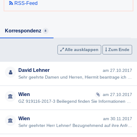
RSS-Feed
Korrespondenz
8
Alle ausklappen
Zum Ende
David Lehner
am 27.10.2017
Sehr geehrte Damen und Herren, Hiermit beantrage ich gem §§ 2,3 Wiener Auskunftspflichtgesetz die Erteilung folg…
Wien
am 27.10.2017
GZ 919116-2017-3 Beiliegend finden Sie Informationen zu Ihrem Anliegen. Mit freundlichen Grüßen
Wien
am 30.11.2017
Sehr geehrter Herr Lehner! Bezugnehmend auf ihre Anfrage vom 27. Oktober 2017 darf ich Sie darüber informieren, d…