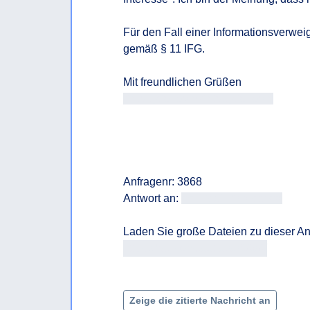
Für den Fall einer Informationsverwei
gemäß § 11 IFG.

Antragsteller/in Antragsteller/in
Anfragenr: 3868

Antwort an: 
<<E-Mail-Adresse>>
https://fragdenstaat.at/a/3868/
Zeige die zitierte Nachricht an