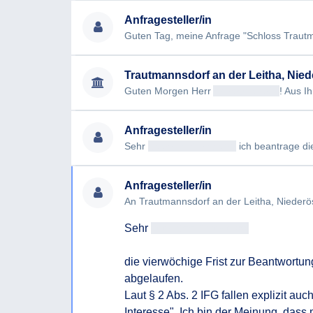
Anfragesteller/in
Trautmannsdorf an der Leitha, Nied
Guten Morgen Herr
Antragsteller/in
! Aus Ih
Anfragesteller/in
Sehr
geehrt<< Anrede >>
ich beantrage die B
Anfragesteller/in
An Trautmannsdorf an der Leitha, Niederö
Sehr 
geehrt<< Anrede >>
die vierwöchige Frist zur Beantwortung 
abgelaufen.

Laut § 2 Abs. 2 IFG fallen explizit au
Interesse". Ich bin der Meinung, dass m