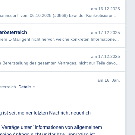
am 16.12.2025
Guten Tag, meine Anfrage "Schloss Trautmannsdorf" vom 06.10.2025 (#3868) bzw. der Konkretisierung meiner Anfrage …
erösterreich
am 17.12.2025
rem E-Mail geht nicht hervor, welche konkreten Informationen Sie in Bez…
am 17.12.2025
ereitstellung des gesamten Vertrages, nicht nur Teile davon. Mit freu…
am 16. Jan.
sterreich
Details
ist seit meiner letzten Nachricht neuerlich 
ch Verträge unter "Informationen von allgemeinem 
eine Anfrage nicht unklar bzw. unpräzise ist.
