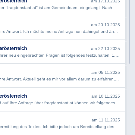
erösterreich
am 17.10.2025
 "fragdenstaat.at" ist am Gemeindeamt eingelangt. Nach Prüfung Ih…
am 20.10.2025
 Antwort. Ich möchte meine Anfrage nun dahingehend ändern, als ich u…
erösterreich
am 22.10.2025
er neu eingebrachten Fragen ist folgendes festzuhalten: 1. Welch…
am 05.11.2025
e Antwort. Aktuell geht es mir vor allem darum zu erfahren, ob mit de…
erösterreich
am 10.11.2025
Ihre Anfrage über fragdenstaat.at können wir folgendes beauskunften…
am 11.11.2025
ttlung des Textes. Ich bitte jedoch um Bereitstellung des gesamten Do…