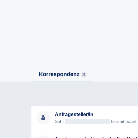
Korrespondenz
11
Anfragesteller/in
Sehr
geehrteAntragsteller/in
hiermit beantrag