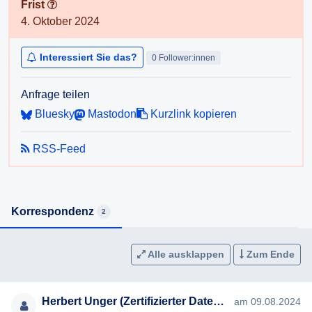
Frist
Der Verfassungsschutz spricht von einer mittleren
4. Oktober 2024
zweistelligen Zahl, Stockhammer: "Es sind wohl etwa 70
Hochrisiko-Gefährder in Österreich, die unmittelbar Gewalt
anwenden würden." Die Dunkelziffer – so der Experte –
Interessiert Sie das?
0 Follower:innen
liegt wohl bei ein paar Hundert, die noch nicht ganz so weit
sind.
Anfrage teilen
Quelle:
https://www.heute.at/s/terror-alarm-70-…
Bluesky
Mastodon
Kurzlink kopieren
2019 - Geheimdienstler kennen 320 Gefährder in
RSS-Feed
Österreich.
Die Dunkelziffer liegt höher. Schätzungen variieren stark
und gehen von 600 bis 1.000 „Schläfern“ in Österreich aus.
Quelle:
https://www.oe24.at/oesterreich/politik…
Korrespondenz
2
Seit 18. Oktober 2023 ist die Terrorwarnstufe durchgehend
als „hoch“ eingestuft.
Alle ausklappen
Zum Ende
Ich ersuche um Beantwortung nachstehender Fragen:
• Sind Ihnen die Terror „Gefährder“ und Terror „Schläfer“ in
Herbert Unger (Zertifizierter Datenschutzbeauftragter)
am 09.08.2024