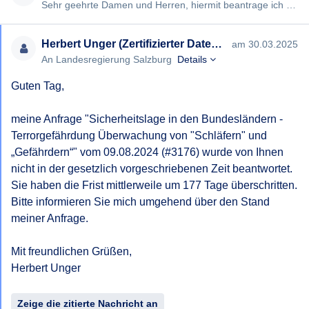
Sehr geehrte Damen und Herren, hiermit beantrage ich gem § 2 ADDSG-Gesetz die Erteilung folgender Auskunft: Seh…
ihrem Bundesland bekannt? (Bezirk, Gemeinde)
• Wenn Ihnen keine Details bekannt sind, können Sie
Herbert Unger (Zertifizierter Datenschutzbeauftragter)
am 30.03.2025
zumindest die genaue oder ungefähre Zahl nehmen, von
An Landesregierung Salzburg
Details
der ihr Landesamt für Verfassungsschutz und
Terrorismusbekämpfung ausgeht?
Guten Tag,

• Wie viele Terror „Gefährder“ und Terror „Schläfer“ werden
meine Anfrage "Sicherheitslage in den Bundesländern - 
oder wurden in den letzten 3 Jahren konkret in Ihrem
Terrorgefährdung Überwachung von "Schläfern" und 
Bundesland überwacht?
„Gefährdern“" vom 09.08.2024 (#3176) wurde von Ihnen 
nicht in der gesetzlich vorgeschriebenen Zeit beantwortet. 
• Werden Sie als Landeshauptmann regelmäßig über die
Sie haben die Frist mittlerweile um 177 Tage überschritten.

Gefahrenlage in Ihrem Bundesland (seit Okt 2023
Bitte informieren Sie mich umgehend über den Stand 
Terrorwarnstufe „hoch“ durch ihr Landesamt für
meiner Anfrage.

Verfassungsschutz und Terrorismusbekämpfung informiert?
Laut Terrorexperten Dr. Stockhammer herrscht Streit unter
Mit freundlichen Grüßen,

den politischen Parteien, wie weit Überwachung der
Herbert Unger

Menschen in Österreich gehen darf.
Zeige die zitierte Nachricht an