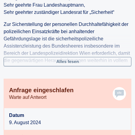
Sehr geehrte Frau Landeshauptmann,
Sehr geehrter zuständiger Landesrat für „Sicherheit“
Zur Sicherstellung der personellen Durchhaltefähigkeit der
polizeilichen Einsatzkräfte bei anhaltender
Gefährdungslage ist die sicherheitspolizeiliche
Assistenzleistung des Bundesheeres insbesondere im
Bereich der Landespolizeidirektion Wien erforderlich, damit
die gegenwärtigen Herausforderungen weiterhin in vollem
Alles lesen
Umfang erfüllt werden können. Quelle: BMI: 2024-0.404.945
Juni 2024
In der Kronenzeitung vom 09.08.2024 wird der
Anfrage eingeschlafen
Terrorexperte Dr. Stockhammer mit folgender Überschrift
Warte auf Antwort
zitiert: Terrorexperte: „Wir können so nicht weitermachen!“
Quelle:
https://www.krone.at/3487867
Datum
In einem Heute Artikel vom 08.08.2024 wird ebenfalls Dr.
9. August 2024
Stockhammer als Terrorexperte zitiert: Terror-Alarm: "70
Hochrisiko-Gefährder in Österreich"