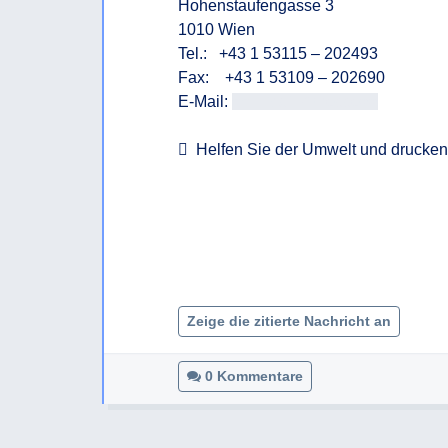
Hohenstaufengasse 3

1010 Wien

Tel.:   +43 1 53115 – 202493

Fax:    +43 1 53109 – 202690

E-Mail: 
<<E-Mail-Adresse>>
  Helfen Sie der Umwelt und drucken 
Zeige die zitierte Nachricht an
0 Kommentare