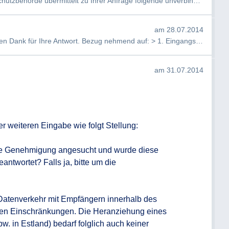
Sehr geehrter Herr Zawodsky! Die Datenschutzbehörde übermittelt zu Ihrer Anfrage folgende unverbindliche Rechts…
am 28.07.2014
Sehr geehrte Damen und Herren, Herzlichen Dank für Ihre Antwort. Bezug nehmend auf: > 1. Eingangs ist festzuhal…
am 31.07.2014
 weiteren Eingabe wie folgt Stellung:

he Genehmigung angesucht und wurde diese 
ntwortet? Falls ja, bitte um die 
r Datenverkehr mit Empfängern innerhalb des 
en Einschränkungen. Die Heranziehung eines 
. in Estland) bedarf folglich auch keiner 