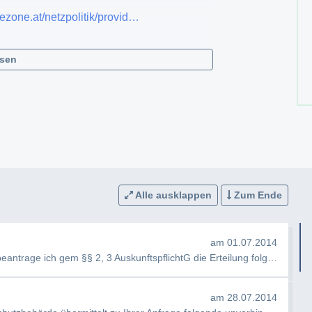
urezone.at/netzpolitik/provid…
esen
Alle ausklappen
Zum Ende
am 01.07.2014
Sehr geehrte Damen und Herren, hiermit beantrage ich gem §§ 2, 3 AuskunftspflichtG die Erteilung folgender Ausku…
am 28.07.2014