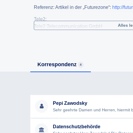
Referenz: Artikel in der „Futurezone“:
http://fut
Tele2:
Alles l
Tele2 Telecommunication GmbH
Donau-City-Strasse 11
1220 Wien
FN: 138197g
Firmenbuchgericht: HG Wien
Firmensitz: Wien
Korrespondenz
4
UID-Nr.: ATU 39553103
DVR-Nr.: 0871290
Pepi Zawodsky
Datenschutzbehörde