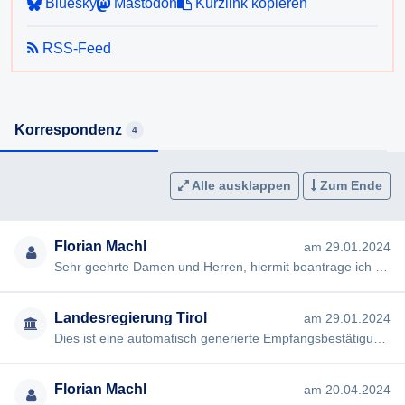
Bluesky
Mastodon
Kurzlink kopieren
Existiert eine Bewilligung der Beibehaltung seiner
österreichischen Staatsbürgerschaft?
RSS-Feed
Existiert eine sonstige Sondergenehmigung für eine
Doppelstaatsbürgerschaft von Herrn Van der Bellen?
Gibt es sonst eine Rechtsgrundlage für diese
Doppelstaatsbürgerschaft?
Korrespondenz
4
Haben estnische Staatsbürger das passive Wahlrecht zum
Österreichischen Bundespräsidenten (falls Sie diese
Auskunft aus Zuständigkeitsgründen nicht erteilen können,
Alle ausklappen
Zum Ende
ersuche ich um Mitteilung welches Amt dies kann).
Ich weise darauf hin, dass Prof. Dr. Van der Bellen eine
Florian Machl
am 29.01.2024
Person des öffentlichen Interesses ist und die Frage um
Sehr geehrte Damen und Herren, hiermit beantrage ich gem § 2 Tiroler Auskunftspflichtgesetz die Erteilung folgen…
seine Staatsbürgerschaft von öffentlichem Interesse ist.
Bedenken hinsichtlich Datenschutz und
Landesregierung Tirol
am 29.01.2024
Persönlichkeitsrecht sehe ich deshalb hier als nachrangig
Dies ist eine automatisch generierte Empfangsbestätigung durch das E-Mailsystem des Amtes der Tiroler Landesregier…
an.
Florian Machl
am 20.04.2024