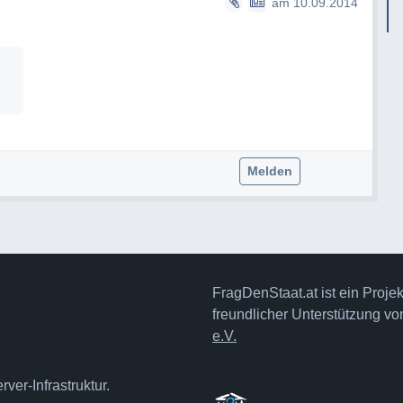
am 10.09.2014
Melden
FragDenStaat.at ist ein Proje
freundlicher Unterstützung v
e.V.
ver-Infrastruktur.