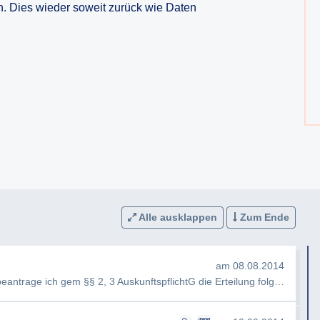
n. Dies wieder soweit zurück wie Daten
Alle ausklappen
Zum Ende
am 08.08.2014
Sehr geehrte Damen und Herren, hiermit beantrage ich gem §§ 2, 3 AuskunftspflichtG die Erteilung folgender Ausku…