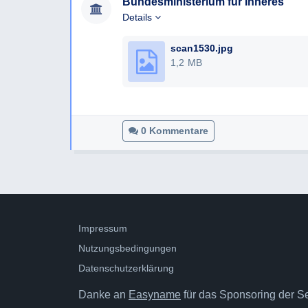
Bundesministerium für Inneres
Details
scan1530.jpg
1,2 MB
0 Kommentare
Impressum
Nutzungsbedingungen
Datenschutzerklärung
Danke an
Easyname
für das Sponsoring der Ser