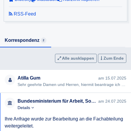
Ich bin aktuell auf private Mittel und Crowdfunding
RSS-Feed
angewiesen, um mein erstes Studienjahr (Studiengebühren
und Unterkunft) zu finanzieren. Über eine zeitnahe und
klare Rückmeldung bin ich sehr dankbar.
Korrespondenz
2
Alle ausklappen
Zum Ende
Atilla Gum
am 15.07.2025
Sehr geehrte Damen und Herren, hiermit beantrage ich gem §§ 2, 3 AuskunftspflichtG die Erteilung folgender Ausku…
Bundesministerium für Arbeit, Soziales, Gesundheit, Pflege und Konsumentenschutz
am 24.07.2025
Details
Ihre Anfrage wurde zur Bearbeitung an die Fachabteilung 
weitergeleitet.
