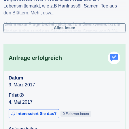
Lebensmittemarkt, wie z.B Hanfnussöl, Samen, Tee aus
den Blättern, Mehl, usw...
Meine erste Frage bezieht sich auf die Grenzwerte. Ist die
Alles lesen
für den Anbau und das SMG genannte Grenze von 0,3%,
bzw. von 0,2%THC/THCA auch für Lebensmittel die gültige
Grenze, um als Lebensmittel verkauft werden zu dürfen und
für den Konsumenten unbedenklich zu sein?
Anfrage erfolgreich
Oder gibt es für Lebensmittel eigene Grenzwerte, was den
THC/THCA Gehalt in Prozenten oder
Milligramm/Mikrogramm betrifft? Wenn ja, wo kann man die
Datum
Grenzmengen einsehen, bzw. Auskunft über die
9. März 2017
höchstzulässigen Grenzwerte für THC/THCA in
Frist
Lebensmitteln erhalten?
4. Mai 2017
Meine zweite Frage bezieht sich auf die Verwendung von
Interessiert Sie das?
0 Follower:innen
Nutzhanf als Rohstoff für weiterverarbeitende Firmen:
Sie haben in letzter Zeit mehrere Anfragen bezogen auf
Anfrage teilen