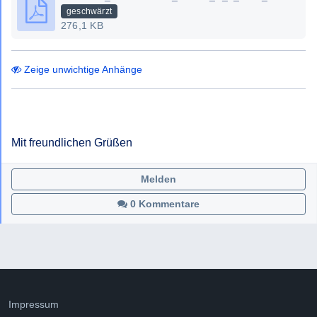
an Firmen, welche über die Voraussetzungen verfügen,
geschwärzt
damit weiterzuarbeiten (z.B. CBD- und
276,1 KB
Kosmetikerzeugung). Ich stehe mit mehreren Firmen im
Kontakt, vor allem außerhalb Österreichs (EU und
Zeige unwichtige Anhänge
Schweiz), wo dies die gesetzlichen Auflagen zulassen.
Somit meine zweite Frage: auch wenn ich keine Kosmetika
und CBD Produkte selbst herstellen darf - ist der Verkauf
von Rohstoffen aus Nutzhanf an Firmen welche dies
Mit freundlichen Grüßen
dürfen,vor allem außerhalb Österreichs - grundsätzlich
möglich und unbedenklich? (vorausgesetzt die Rohstoffe
Melden
sind natürlich unter den geforderten EU Grenzwerten von
0,2% THC/THCA bereits vor und nach Homogenisierung
0 Kommentare
durch Zerkleinerung und mechanischer Durchmischung des
Rohmaterials)
Meine dritte Frage: Ist die Tatsache, dass im Nutzhanf, wie
bekannt, immer Spuren von THC/THCA enthalten sind,
welche bei fast jedem Hanfbauern in Summe die
Impressum
Grenzmengen laut SMG von 20 Gramm THC/ bzw. 40