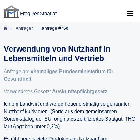
FragDenStaat.at
FragDenStaat.at
Startseite
Anfragen
anfrage #768
Verwendung von Nutzhanf in
Lebensmitteln und Vertrieb
Anfrage an:
ehemaliges Bundesministerium für
Gesundheit
Verwendetes Gesetz:
Auskunftspflichtgesetz
Ich bin Landwirt und werde heuer erstmalig so genannten
Nutzhanf kultivieren. (Sorte aus dem gemeinsamen
Sortenkatalog der EU, originales zertifiziertes Saatgut, THC
laut Angaben unter 0,2%)
Es gibt bereits viele Produkte aus Nutzhanf am