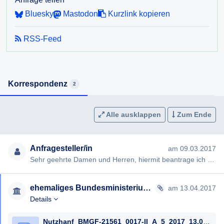
Hanf beantwortet. Dabei ging es zum Beispiel um die
Bluesky
Mastodon
Kurzlink kopieren
Verwendung von Nutzhanf für Kosmetika oder auch
Extrakte (vor allem CBD).
RSS-Feed
Wie ich Ihren Antworten entnehmen konnte (öffentlich
ersichtlich auf fragdenstaat.at) ist jede Herstellung sowie
Verwendung von Extrakten, auch aus Nutzhanf, legal nur
Korrespondenz
2
unter gewissen Voraussetzungen möglich (z.B. für
medizinische und wissenschaftliche Zwecke,spezielle
Gewerbeberechtigung, Giftschein, Genehmigungen, etc..) -
Alle ausklappen
Zum Ende
was mir auch mein Anwalt so bestätigt hat.
Ich möchte somit weder Extrakte (Kosmetika oder CBD) aus
Anfragesteller/in
am 09.03.2017
Nutzhanf herstellen noch verkaufen, da ich über diese
Sehr geehrte Damen und Herren, hiermit beantrage ich gem §§ 2, 3 AuskunftspflichtG die Erteilung folgender Ausku…
Voraussetzungen nicht verfüge (wie die wenigsten anderen
Landwirte und Firmen in Österreich- wahrscheinlich keine
ehemaliges Bundesministerium für Gesundheit
am 13.04.2017
davon)
Details
Mir geht es rein um den Verkauf von Nutzhanf als Rohstoff
Nutzhanf_BMGF-21561_0017-II_A_5_2017_13.04.2017_Gerald_Hochegger_geschwaerzt.pdf