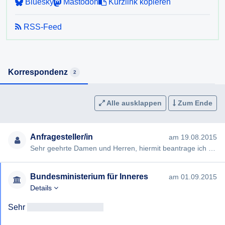
Bluesky
Mastodon
Kurzlink kopieren
RSS-Feed
Korrespondenz
2
Alle ausklappen
Zum Ende
Anfragesteller/in
am 19.08.2015
Sehr geehrte Damen und Herren, hiermit beantrage ich gem §§ 2, 3 AuskunftspflichtG die Erteilung folgender Ausku…
Bundesministerium für Inneres
am 01.09.2015
Details
Sehr 
geehrtAntragsteller/in