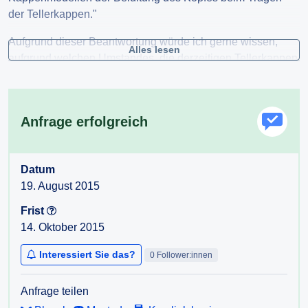
der Tellerkappen."
Aufgrund dieser Beantwortung würde ich gerne wissen,
Alles lesen
aufgrund welchen Umstandes, die derzeitigen Tellerkappen
der Polizei über keine Löcher mehr verfügen, wo diese
doch nach eigenen Angaben der Belüftung des Kopfes
gedient hatten. Falls eine Lüftung des Kopfes nicht mehr
Anfrage erfolgreich
notwendig erscheint, würde ich gerne Auskunft darüber
erhalten, auf welcher Grundlage (Studien, Erfahrungswerte,
Befragungen,...) dies entschieden wurde.
Datum
19. August 2015
Frist
14. Oktober 2015
Interessiert Sie das?
0 Follower:innen
Anfrage teilen