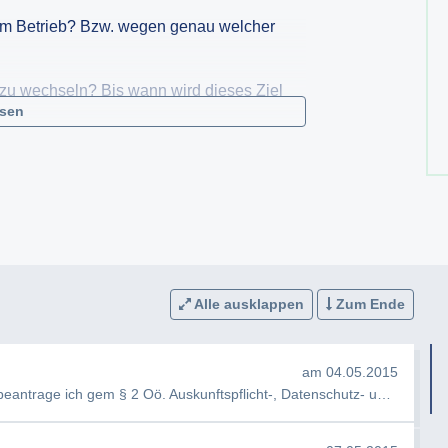
im Betrieb? Bzw. wegen genau welcher
 zu wechseln? Bis wann wird dieses Ziel
esen
gewechselt?
Alle ausklappen
Zum Ende
am 04.05.2015
Sehr geehrte Damen und Herren, Hiermit beantrage ich gem § 2 Oö. Auskunftspflicht-, Datenschutz- und Information…