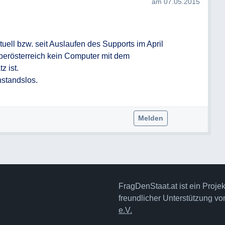
am 07.05.2015
ktuell bzw. seit Auslaufen des Supports im April 
erösterreich kein Computer mit dem 
 ist.

standslos.

Melden
FragDenStaat.at ist ein Proje
freundlicher Unterstützung v
e.V.