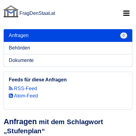
FragDenStaat.at
FragDenStaat.at
Anfragen
0
Behörden
Dokumente
Feeds für diese Anfragen
RSS-Feed
Atom-Feed
Anfragen
mit dem Schlagwort
„Stufenplan“