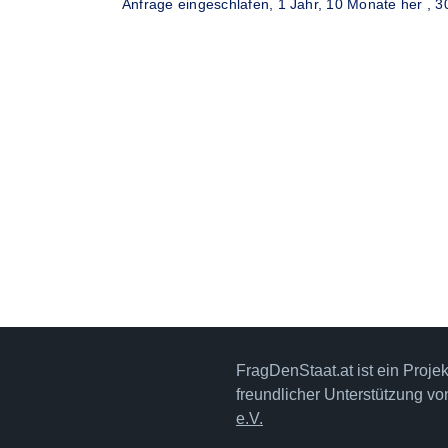
Anfrage eingeschlafen,
1 Jahr, 10 Monate her
, 3
FragDenStaat.at ist ein Proje
freundlicher Unterstützung v
e.V.