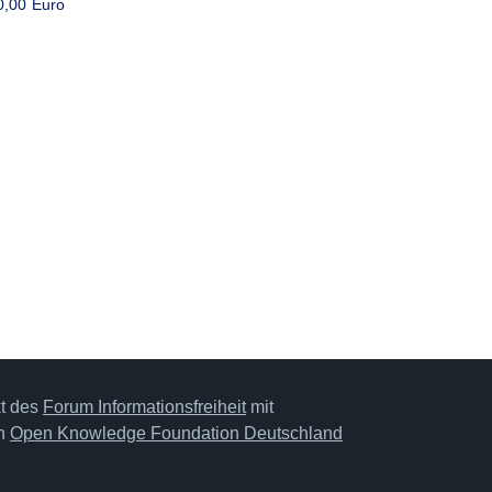
0,00 Euro
kt des
Forum Informationsfreiheit
mit
on
Open Knowledge Foundation Deutschland