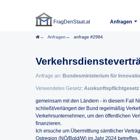
FragDenStaat.at
Anfragen
FragDenStaat.at
Startseite
Anfragen
anfrage #2984
Verkehrsdienstevertr
Anfrage an:
Bundesministerium für Innovation
Verwendetes Gesetz:
Auskunftspflichtgesetz
gemeinsam mit den Ländern - in diesem Fall N
schließt/verlängert der Bund regelmäßig Verke
Verkehrsunternehmen, um den öffentlichen Verk
finanzieren.
Ich ersuche um Übermittlung sämtlicher Verträge
Ostregion (NÖ/Bgld/W) im Jahr 2024 betreffen.