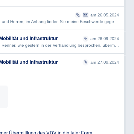
am 26.05.2024
Bescheidbeschwerde Sehr geehrte Damen und Herren, im Anhang finden Sie meine Beschwerde gegen die Abweisung meine…
obilität und Infrastruktur
am 26.09.2024
VDV _SPNV_Ostregion Sehr geehrter Herr Renner, wie gestern in der Verhandlung besprochen, übermittle ich Ihnen im…
obilität und Infrastruktur
am 27.09.2024
ner Übermittlung des VDV in digitaler Form 