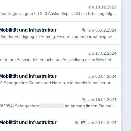
am 18.12.2023
Sehr geehrte Damen und Herren, hiermit beantrage ich gem §§ 2, 3 AuskunftspflichtG die Erteilung folgender Ausku…
obilität und Infrastruktur
am 06.02.2024
Sehr geehrter Herr Renner, bitte beachten Sie die Erledigung im Anhang. Es darf zudem darauf hingewiesen werden,…
am 17.02.2024
 Ihre Antwort. Ich ersuche um Ausstellung eines Bescheids nach §4 Ausk…
obilität und Infrastruktur
am 02.04.2024
Ersuchen um Bescheid, GZ 2023-0.910.030 Sehr geehrte Damen und Herren, wie bereits in meiner ursprünglichen Anfrag…
am 16.04.2024
#2984] Sehr geehrte
<< Anrede >>
im Anhang finden Sie meine Säumnisbeschwerde…
obilität und Infrastruktur
am 30.04.2024