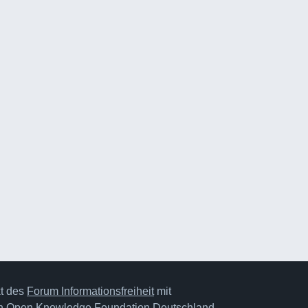
kt des
Forum Informationsfreiheit
mit
on
Open Knowledge Foundation Deutschland