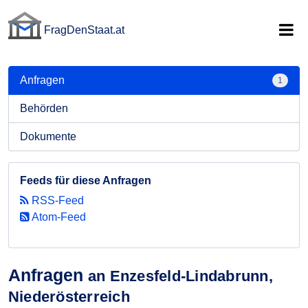
FragDenStaat.at
FragDenStaat.at
Anfragen
1
Behörden
Dokumente
Feeds für diese Anfragen
RSS-Feed
Atom-Feed
Anfragen
an Enzesfeld-Lindabrunn,
Niederösterreich