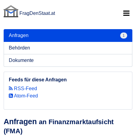
FragDenStaat.at
FragDenStaat.at
Anfragen
1
Behörden
Dokumente
Feeds für diese Anfragen
RSS-Feed
Atom-Feed
Anfragen
an Finanzmarktaufsicht
(FMA)