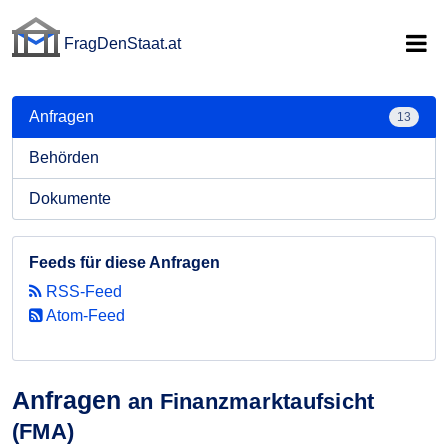
FragDenStaat.at
FragDenStaat.at
Anfragen
13
Behörden
Dokumente
Feeds für diese Anfragen
RSS-Feed
Atom-Feed
Anfragen
an Finanzmarktaufsicht
(FMA)