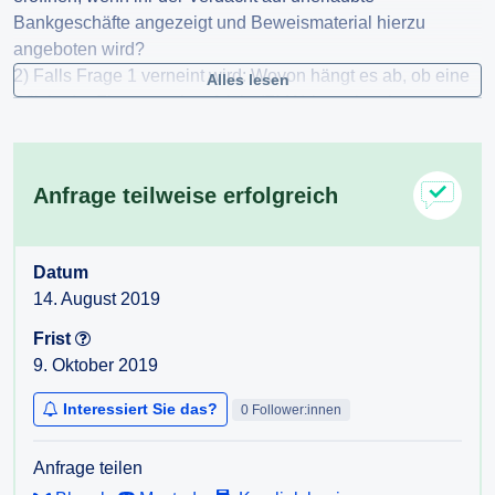
Bankgeschäfte angezeigt und Beweismaterial hierzu
angeboten wird?
2) Falls Frage 1 verneint wird: Wovon hängt es ab, ob eine
Alles lesen
Pflicht der Finanzmarktaufsicht (FMA) besteht, ein
Ermittlungsverfahren zu eröffnen?
Für den Fall einer vollständigen oder teilweisen
Anfrage teilweise erfolgreich
Nichterteilung der Auskunft beantragt der KOV
Kreditordnungsverein die Ausstellung eines Bescheides
gemäß § 4 AuskunftspflichtG.
Datum
14. August 2019
Frist
9. Oktober 2019
Interessiert Sie das?
0 Follower:innen
Anfrage teilen