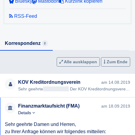
Bluesky
Mastodon
Kurzlink kopieren
RSS-Feed
Korrespondenz
2
Alle ausklappen
Zum Ende
KOV Kreditordnungsverein
am 14.08.2019
Sehr geehrte
<< Anrede >>
Der KOV Kreditordnungsverein begehrt die Erteilung folgender Auskunft (gemäß §§ 2, 3 Aus…
Finanzmarktaufsicht (FMA)
am 18.09.2019
Details
Sehr geehrte Damen und Herren,

zu Ihrer Anfrage können wir folgendes mitteilen:
