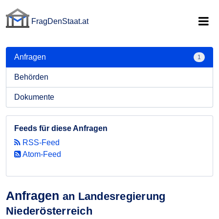
FragDenStaat.at
FragDenStaat.at
Anfragen
1
Behörden
Dokumente
Feeds für diese Anfragen
RSS-Feed
Atom-Feed
Anfragen
an Landesregierung
Niederösterreich