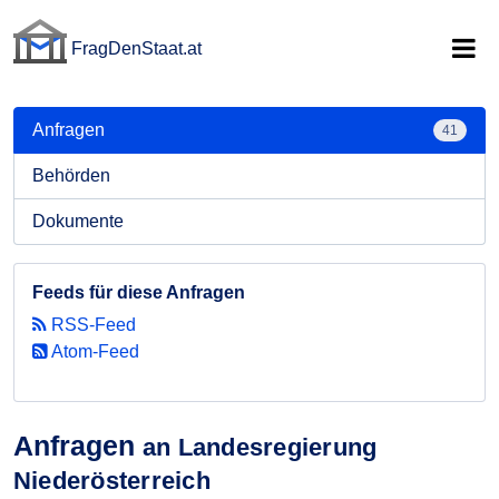
FragDenStaat.at
FragDenStaat.at
Anfragen
41
Behörden
Dokumente
Feeds für diese Anfragen
RSS-Feed
Atom-Feed
Anfragen
an Landesregierung
Niederösterreich