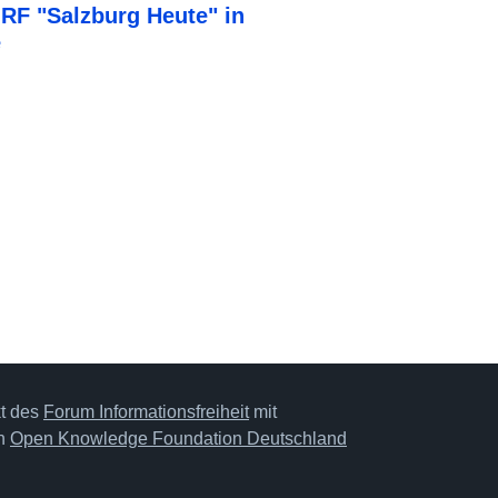
F "Salzburg Heute" in
e
kt des
Forum Informationsfreiheit
mit
on
Open Knowledge Foundation Deutschland