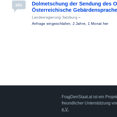
Dolmetschung der Sendung des OR
Österreichische Gebärdensprach
Landesregierung Salzburg
–
Anfrage eingeschlafen,
2 Jahre, 1 Monat her
FragDenStaat.at ist ein Proje
freundlicher Unterstützung v
e.V.