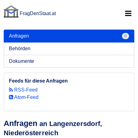
FragDenStaat.at
FragDenStaat.at
Anfragen
0
Behörden
Dokumente
Feeds für diese Anfragen
RSS-Feed
Atom-Feed
Anfragen
an Langenzersdorf,
Niederösterreich