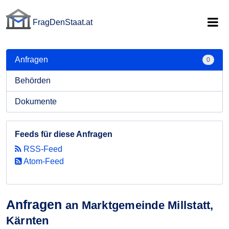
FragDenStaat.at
FragDenStaat.at
Anfragen
0
Behörden
Dokumente
Feeds für diese Anfragen
RSS-Feed
Atom-Feed
Anfragen
an Marktgemeinde Millstatt,
Kärnten