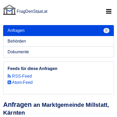
FragDenStaat.at
FragDenStaat.at
Anfragen
0
Behörden
Dokumente
Feeds für diese Anfragen
RSS-Feed
Atom-Feed
Anfragen
an Marktgemeinde Millstatt,
Kärnten