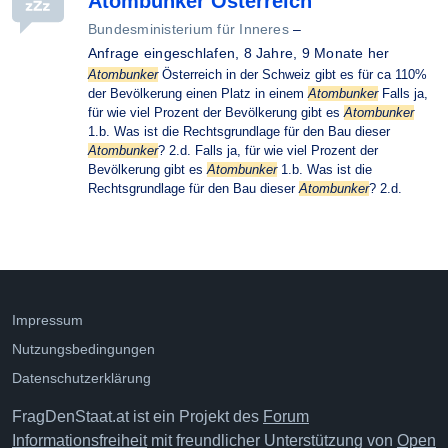
Atombunker Österreich
Bundesministerium für Inneres
–
Anfrage eingeschlafen,
8 Jahre, 9 Monate her
Atombunker
Österreich in der Schweiz gibt es für ca 110%
der Bevölkerung einen Platz in einem
Atombunker
Falls ja,
für wie viel Prozent der Bevölkerung gibt es
Atombunker
1.b. Was ist die Rechtsgrundlage für den Bau dieser
Atombunker
? 2.d. Falls ja, für wie viel Prozent der
Bevölkerung gibt es
Atombunker
1.b. Was ist die
Rechtsgrundlage für den Bau dieser
Atombunker
? 2.d.
Impressum
Nutzungsbedingungen
Datenschutzerklärung
FragDenStaat.at ist ein Projekt des
Forum
Informationsfreiheit
mit freundlicher Unterstützung von
Open