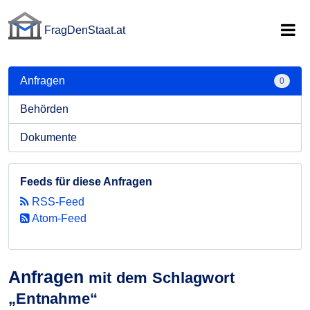
FragDenStaat.at
FragDenStaat.at
Anfragen
0
Behörden
Dokumente
Feeds für diese Anfragen
RSS-Feed
Atom-Feed
Anfragen
mit dem Schlagwort
„Entnahme“