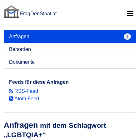
FragDenStaat.at
FragDenStaat.at
Anfragen
1
Behörden
Dokumente
Feeds für diese Anfragen
RSS-Feed
Atom-Feed
Anfragen
mit dem Schlagwort
„LGBTQIA+“