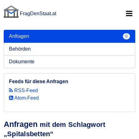
FragDenStaat.at
FragDenStaat.at
Anfragen
0
Behörden
Dokumente
Feeds für diese Anfragen
RSS-Feed
Atom-Feed
Anfragen
mit dem Schlagwort
„Spitalsbetten“