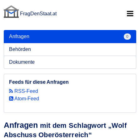
FragDenStaat.at
FragDenStaat.at
Anfragen
0
Behörden
Dokumente
Feeds für diese Anfragen
RSS-Feed
Atom-Feed
Anfragen
mit dem Schlagwort „Wolf
Abschuss Oberösterreich“