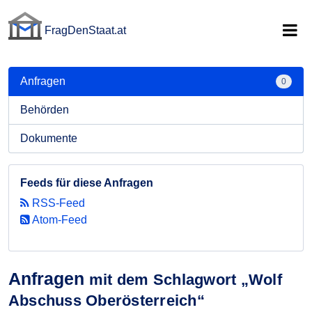
FragDenStaat.at
FragDenStaat.at
Anfragen
0
Behörden
Dokumente
Feeds für diese Anfragen
RSS-Feed
Atom-Feed
Anfragen
mit dem Schlagwort „Wolf
Abschuss Oberösterreich“