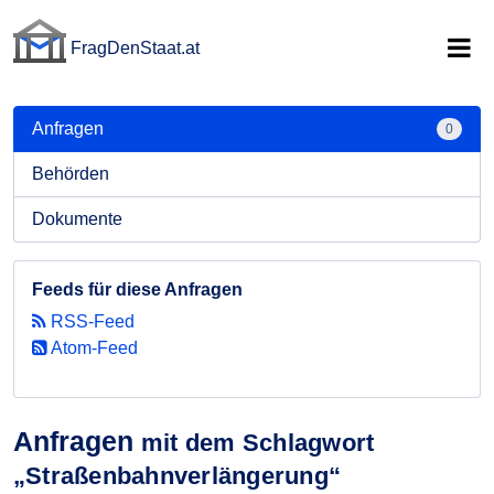
FragDenStaat.at
FragDenStaat.at
Anfragen
0
Behörden
Dokumente
Feeds für diese Anfragen
RSS-Feed
Atom-Feed
Anfragen
mit dem Schlagwort
„Straßenbahnverlängerung“