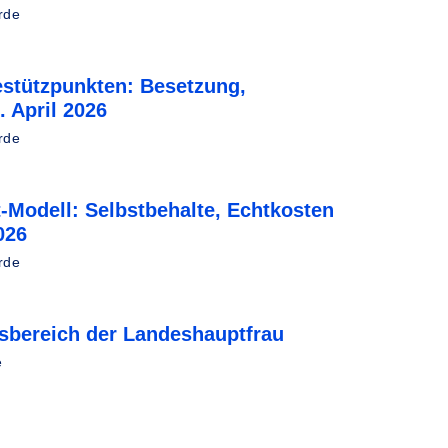
rde
estützpunkten: Besetzung,
 April 2026
rde
-Modell: Selbstbehalte, Echtkosten
026
rde
sbereich der Landeshauptfrau
e