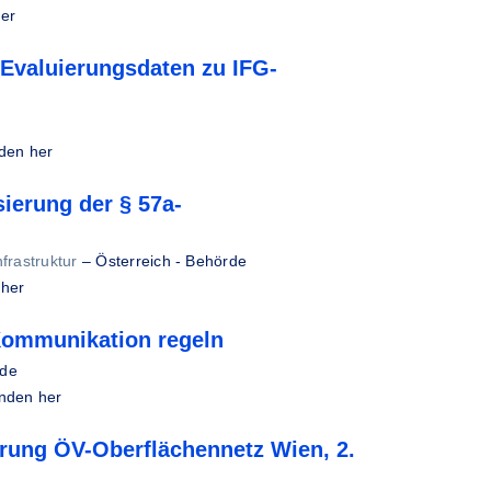
her
Evaluierungsdaten zu IFG-
den her
sierung der § 57a-
frastruktur
–
Österreich - Behörde
 her
 Kommunikation regeln
rde
unden her
ung ÖV-Oberflächennetz Wien, 2.