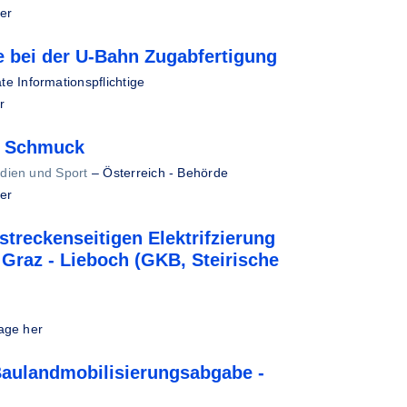
er
e bei der U-Bahn Zugabfertigung
ate Informationspflichtige
r
r Schmuck
dien und Sport
–
Österreich - Behörde
er
streckenseitigen Elektrifzierung
Graz - Lieboch (GKB, Steirische
age her
aulandmobilisierungsabgabe -