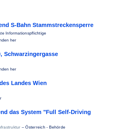
rend S-Bahn Stammstreckensperre
ate Informationspflichtige
unden her
0, Schwarzingergasse
unden her
 des Landes Wien
r
end das System "Full Self-Driving
frastruktur
–
Österreich - Behörde