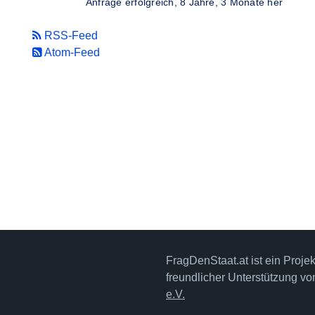
Anfrage erfolgreich,
8 Jahre, 3 Monate her
RSS-Feed
Atom-Feed
FragDenStaat.at ist ein Proje
freundlicher Unterstützung v
e.V.