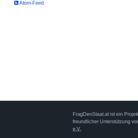
Atom-Feed
FragDenStaat.at ist ein Proje
freundlicher Unterstützung v
e.V.