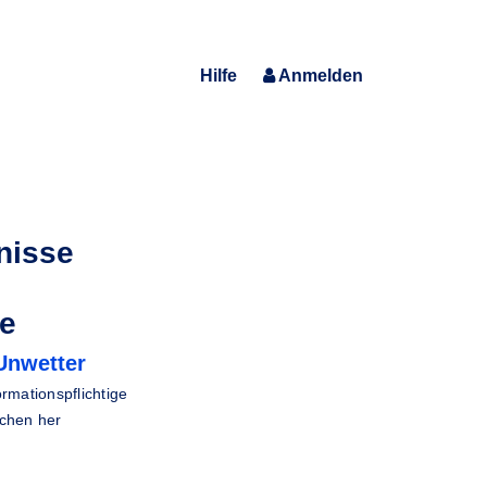
Hilfe
Anmelden
nisse
de
Unwetter
ormationspflichtige
chen her