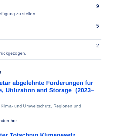
9
rfügung zu stellen.
5
2
urückgezogen.
e
etär abgelehnte Förderungen für
, Utilization and Storage (2023–
, Klima- und Umweltschutz, Regionen und
unden her
ter Totschnig Klimagesetz