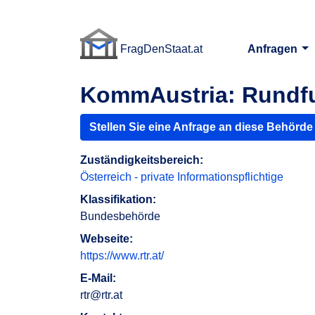
FragDenStaat.at
Anfragen
FragDenStaat.at
KommAustria: Rundf
Stellen Sie eine Anfrage an diese Behörde
Zuständigkeitsbereich:
Österreich - private Informationspflichtige
Klassifikation:
Bundesbehörde
Webseite:
https://www.rtr.at/
E-Mail:
rtr@rtr.at