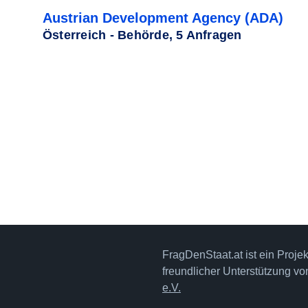
Austrian Development Agency (ADA)
Österreich - Behörde, 5 Anfragen
FragDenStaat.at ist ein Proje
freundlicher Unterstützung v
e.V.