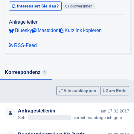
Interessiert Sie das?
0 Follower:innen
Anfrage teilen
Bluesky
Mastodon
Kurzlink kopieren
RSS-Feed
Korrespondenz
3
Alle ausklappen
Zum Ende
Anfragesteller/in
am 17.02.2017
Sehr
geehrteAntragsteller/in
hiermit beantrage ich gem §§ 2, 3 AuskunftspflichtG die Erteilung folgender Auskunft…