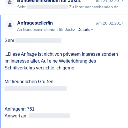
Bundesministerium für Justiz
am 21.02.2017
Sehr
geehrteAntragsteller/in
Zu Ihrer nachstehenden Anfrage müssen wir Ihnen mitteilen, dass das Bundesministeriu…
Anfragesteller/in
am 28.02.2017
An Bundesministerium für Justiz
Details
Sehr 
geehrteAntragsteller/in
...Diese Anfrage ist nicht von privatem Interesse sondern 
im Interesse aller. Auf eine Weiterführung des 
Schriftverkehrs verzichte ich gerne.

Antragsteller/in Antragsteller/in
Anfragenr: 761

Antwort an: 
<<E-Mail-Adresse>>