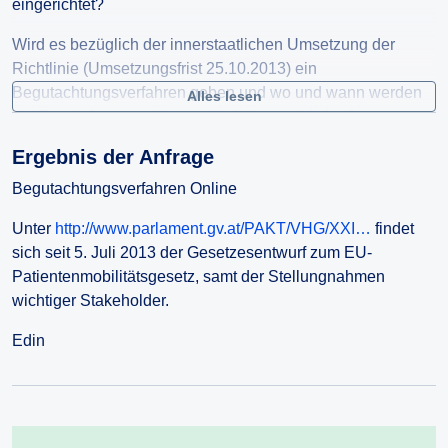
eingerichtet?
Wird es bezüglich der innerstaatlichen Umsetzung der
Richtlinie (Umsetzungsfrist 25.10.2013) ein
Begutachtungsverfahren geben und wo und wann werden
Alles lesen
die Ergebnisse aus diesem Verfahren publiziert?
Ergebnis der Anfrage
Vielen Dank für die Information.
Begutachtungsverfahren Online
Unter
http://www.parlament.gv.at/PAKT/VHG/XXI…
findet
sich seit 5. Juli 2013 der Gesetzesentwurf zum EU-
Patientenmobilitätsgesetz, samt der Stellungnahmen
wichtiger Stakeholder.
Edin