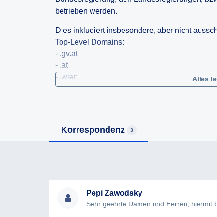
betrieben werden.
Dies inkludiert insbesondere, aber nicht aussc
Top-Level Domains:
- .gv.at
- .at
- .wien
Alles l
- .com
- .org
- .net
Korrespondenz
Eine Auflistung in maschinenlesbarer Form wir
3
zB .txt oder .csv unter Angabe des verwendete
Pepi Zawodsky