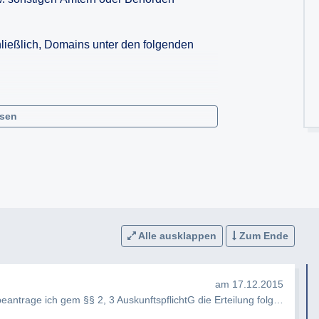
hließlich, Domains unter den folgenden
esen
d bevorzugt.
n Encodings.
Alle ausklappen
Zum Ende
am 17.12.2015
Sehr geehrte Damen und Herren, hiermit beantrage ich gem §§ 2, 3 AuskunftspflichtG die Erteilung folgender Ausku…