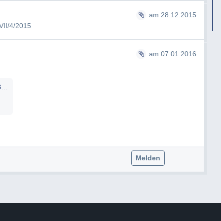
am 28.12.2015
VII/4/2015
am 07.01.2016
Zawodsky_-_Domains_BKA-330.020_0007-VII_4_2016_07.01.2016_Pepi_Zawodsky.pdf
Melden