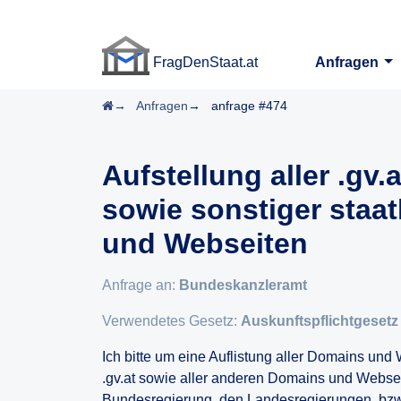
FragDenStaat.at
Anfragen
FragDenStaat.at
Startseite
Anfragen
anfrage #474
Aufstellung aller .gv
sowie sonstiger staa
und Webseiten
Anfrage an:
Bundeskanzleramt
Verwendetes Gesetz:
Auskunftspflichtgesetz
Ich bitte um eine Auflistung aller Domains un
.gv.at sowie aller anderen Domains und Websei
Bundesregierung, den Landesregierungen, bzw