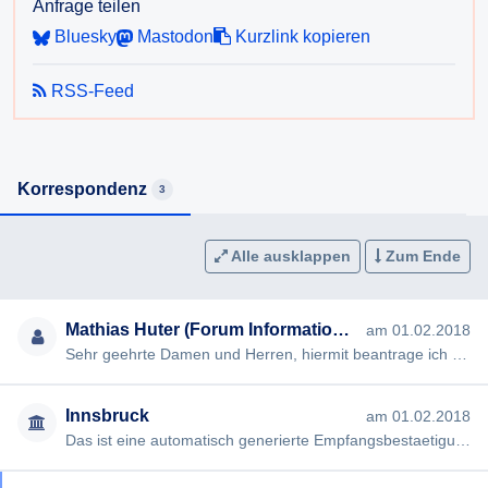
Anfrage teilen
Bluesky
Mastodon
Kurzlink kopieren
RSS-Feed
Korrespondenz
3
Alle ausklappen
Zum Ende
Mathias Huter (Forum Informationsfreiheit)
am 01.02.2018
Sehr geehrte Damen und Herren, hiermit beantrage ich gem § 2 Tiroler Auskunftspflichtgesetz die Erteilung folgen…
Innsbruck
am 01.02.2018
Das ist eine automatisch generierte Empfangsbestaetigung durch das E-Mailsystem der Stadt Innsbruck. Ihr E-Mail w…