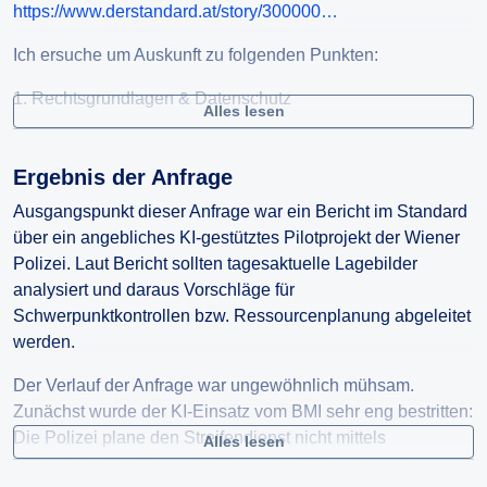
https://www.derstandard.at/story/300000…
Ich ersuche um Auskunft zu folgenden Punkten:
1. Rechtsgrundlagen & Datenschutz
Alles lesen
A) Welche gesetzliche Grundlage erlaubt den KI-Einsatz in
diesem Projekt?
Ergebnis der Anfrage
B) Gibt es eine Datenschutz-Folgenabschätzung
Ausgangspunkt dieser Anfrage war ein Bericht im Standard
(DPIA/DSFA) oder ähnliche Risikoanalyse? Bitte um
über ein angebliches KI-gestütztes Pilotprojekt der Wiener
Übermittlung.
Polizei. Laut Bericht sollten tagesaktuelle Lagebilder
C) Welche internen Richtlinien oder Anweisungen regeln
analysiert und daraus Vorschläge für
den Einsatz?
Schwerpunktkontrollen bzw. Ressourcenplanung abgeleitet
2. Projektkern & Funktionsweise
werden.
A) Welche Datenarten nutzt die KI und in welcher Form
Der Verlauf der Anfrage war ungewöhnlich mühsam.
(kurze Beschreibung genügt)?
Zunächst wurde der KI-Einsatz vom BMI sehr eng bestritten:
B) Welche Empfehlungen erzeugt das System (z. B.
Die Polizei plane den Streifendienst nicht mittels
Alles lesen
Orte/Zeitfenster für Kontrollen)?
„Künstlicher Intelligenz im Sinne des AI Acts“, sondern