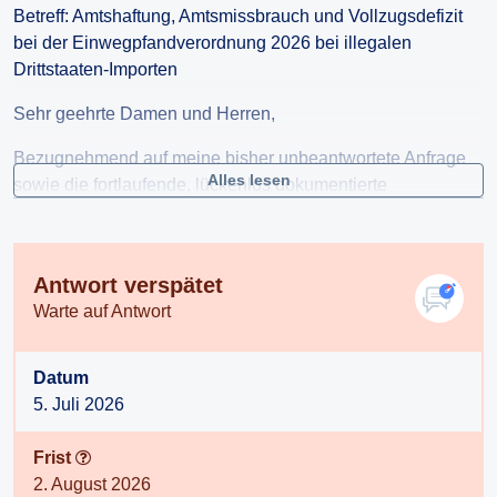
Betreff: Amtshaftung, Amtsmissbrauch und Vollzugsdefizit
bei der Einwegpfandverordnung 2026 bei illegalen
Drittstaaten-Importen
Sehr geehrte Damen und Herren,
Bezugnehmend auf meine bisher unbeantwortete Anfrage
Alles lesen
sowie die fortlaufende, lückenlos dokumentierte
Missachtung der österreichischen Pfandverordnung durch
spezifische Importwaren aus Drittstaaten (u.a. Syrien,
Marokko, China, Türkei) fordere ich namens der
Antwort verspätet
Informationsfreiheit die Beantwortung folgender Fragen:
Warte auf Antwort
Vollzugsauftrag: Welche konkreten Kontrollmaßnahmen
wurden seit dem 1. Jänner 2026 gesetzt, um den
Datum
nachweislichen und systematischen Verkauf
5. Juli 2026
pfandpflichtiger Einweggetränke ohne AT-Pfandlogo im
Bereich des internationalen Lebensmittelhandels zu
Frist
unterbinden?
2. August 2026