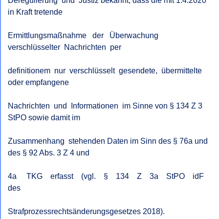
Deregulierung  und  Justiz bekannt, dass die mit 1.4.2020 
in Kraft tretende

Ermittlungsmaßnahme   der   Überwachung   
verschlüsselter  Nachrichten  per

definitionem  nur  verschlüsselt  gesendete,  übermittelte  
oder empfangene

Nachrichten  und  Informationen  im Sinne von § 134 Z 3 
StPO sowie damit im

Zusammenhang  stehenden Daten im Sinn des § 76a und 
des § 92 Abs. 3 Z 4 und

4a     TKG    erfasst    (vgl.    §    134    Z    3a    StPO    idF    
des

Strafprozessrechtsänderungsgesetzes 2018).
