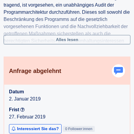
tragend, ist vorgesehen, ein unabhängiges Audit der
Programmarchitektur durchzuführen. Dieses soll sowohl die
Beschränkung des Programms auf die gesetzlich
vorgesehenen Funktionen und die Nachvollziehbarkeit der
getroffenen Maßnahmen sicherstellen als auch die
Alles lesen
berechtigten Sicherheits- und Geheimhaltungsinteressen
des Staates berücksichtigen."
Daher beantrage ich hiermit gem §§ 2, 3 AuskunftspflichtG
die Erteilung folgender Auskunft:
Anfrage abgelehnt
1) Wurde schon entschieden, von wem dieses unabhängige
Audit durchgeführt wird? Wenn nein, wann wird dies
Datum
entschieden?
2. Januar 2019
2) Durch welches Verfahren wurde bzw. wird der Auftrag,
das unabhängige Audit durchzuführen, vergeben?
Frist
3) Wer wird dieses unabhängige Audit durchführen?
27. Februar 2019
4) Werden die Ergebnisse des unabhängige Audits
Interessiert Sie das?
0 Follower:innen
veröffentlicht?