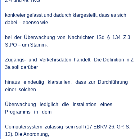
Z 4 und 4a TKG

konkreter gefasst und dadurch klargestellt, dass es sich 
dabei – ebenso wie

bei  der  Überwachung  von  Nachrichten  iSd  §  134  Z 3 
StPO – um Stamm-,

Zugangs-  und  Verkehrsdaten  handelt.  Die Definition in Z 
3a soll darüber

hinaus   eindeutig   klarstellen,   dass  zur  Durchführung  
einer  solchen

Überwachung   lediglich   die   Installation   eines   
Programms   in   dem

Computersystem  zulässig  sein soll (17 EBRV 26. GP, S. 
12). Die Anordnung,
