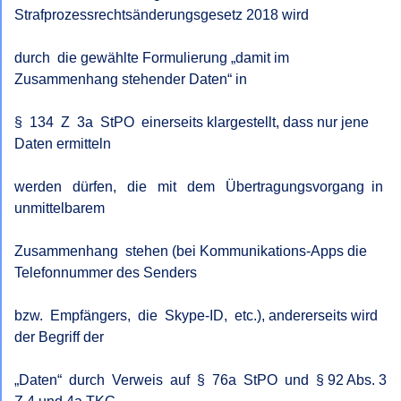
Strafprozessrechtsänderungsgesetz 2018 wird

durch  die gewählte Formulierung „damit im 
Zusammenhang stehender Daten“ in

§  134  Z  3a  StPO  einerseits klargestellt, dass nur jene 
Daten ermitteln

werden   dürfen,   die   mit   dem   Übertragungsvorgang  in  
unmittelbarem

Zusammenhang  stehen (bei Kommunikations-Apps die 
Telefonnummer des Senders

bzw.  Empfängers,  die  Skype-ID,  etc.), andererseits wird 
der Begriff der

„Daten“  durch  Verweis  auf  §  76a  StPO  und  § 92 Abs. 3 